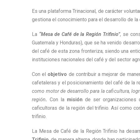
Es una plataforma Trinacional, de carácter volunta
gestiona el conocimiento para el desarrollo de la c
La
“Mesa de Café de la Región Trifinio”
, se con
Guatemala y Honduras), que se ha venido desarroll
del café de esta zona fronteriza; siendo una enti
instituciones nacionales del café y del sector agr
Con el
objetivo
de contribuir a mejorar de maner
cafetaleras y el posicionamiento del café de la reg
como motor de desarrollo para la caficultura, lo
región
.
Con la
misión
de ser organizaciones de 
caficultoras de la región del trifinio. Así como co
trifinio.
La Mesa de Café de la Región Trifinio ha desa
Trifinio
, de manera alterna, donde han participad