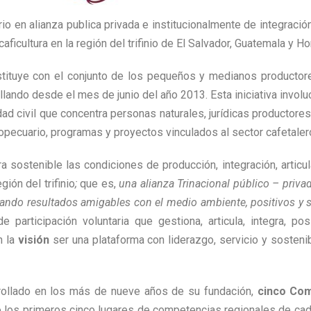
rio en alianza publica privada e institucionalmente de integració
aficultura en la región del trifinio de El Salvador, Guatemala y H
stituye con el conjunto de los pequeños y medianos productores
ando desde el mes de junio del año 2013. Esta iniciativa involuc
dad civil que concentra personas naturales, jurídicas productore
opecuario, programas y proyectos vinculados al sector cafetalero 
a sostenible las condiciones de producción, integración, articul
ión del trifinio
;
que es,
una alianza Trinacional público – priva
grando resultados amigables con el medio ambiente, positivos y s
participación voluntaria que gestiona, articula, integra, posi
n la
visión
ser una plataforma con liderazgo, servicio y sostenibi
rrollado en los más de nueve años de su fundación,
cinco Com
o los primeros cinco lugares de competencias regionales de cada