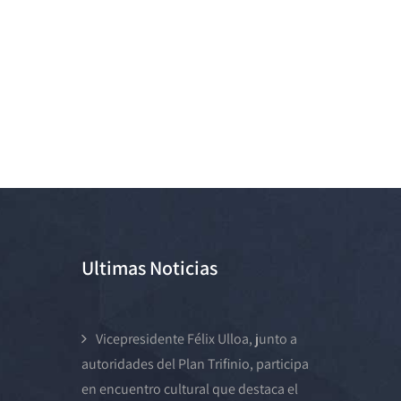
Ultimas Noticias
Vicepresidente Félix Ulloa, junto a
autoridades del Plan Trifinio, participa
en encuentro cultural que destaca el