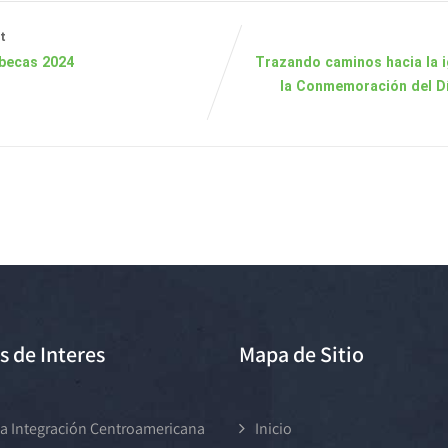
t
 becas 2024
Trazando caminos hacia la i
la Conmemoración del Día
s de Interes
Mapa de Sitio
a Integración Centroamericana
Inicio