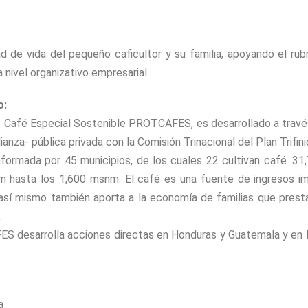
ad de vida del pequeño caficultor y su familia, apoyando el ru
 nivel organizativo empresarial.
o:
e Café Especial Sostenible PROTCAFES, es desarrollado a travé
nza- pública privada con la Comisión Trinacional del Plan Trifin
onformada por 45 municipios, de los cuales 22 cultivan café. 3
m hasta los 1,600 msnm. El café es una fuente de ingresos imp
sí mismo también aporta a la economía de familias que presta 
.
S desarrolla acciones directas en Honduras y Guatemala y en l
a