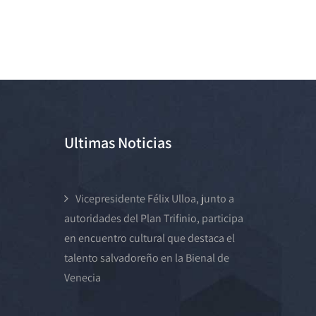
Ultimas Noticias
Vicepresidente Félix Ulloa, junto a
autoridades del Plan Trifinio, participa
en encuentro cultural que destaca el
talento salvadoreño en la Bienal de
Venecia