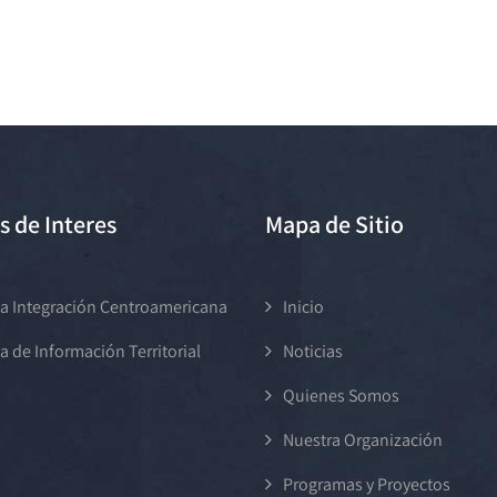
s de Interes
Mapa de Sitio
a Integración Centroamericana
Inicio
a de Información Territorial
Noticias
Quienes Somos
Nuestra Organización
Programas y Proyectos