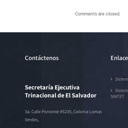
Comments are closed.
Contáctenos
Enlace
Sistem
Secretaría Ejecutiva
SIstem
Trinacional de El Salvador
SINTET
3a. Calle Poniente #5235, Colonia Lomas
Verdes,