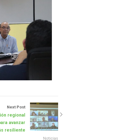
Next Post
ión regional
para avanzar
ás resiliente
Noticias