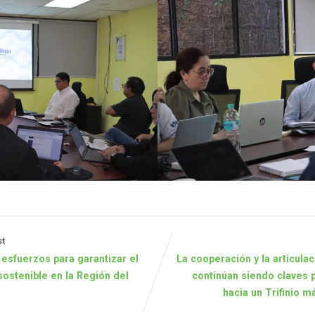
t
 esfuerzos para garantizar el
La cooperación y la articulac
sostenible en la Región del
continúan siendo claves 
hacia un Trifinio m