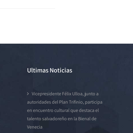
Ultimas Noticias
Vicepresidente Félix Ulloa, junto a
autoridades del Plan Trifinio, participa
en encuentro cultural que destaca el
talento salvadoreño en la Bienal de
Venecia