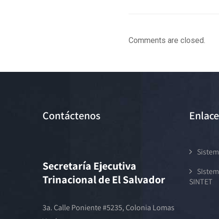
Comments are closed.
Contáctenos
Enlace
Sistem
Secretaría Ejecutiva
SIstem
Trinacional de El Salvador
SINTET
3a. Calle Poniente #5235, Colonia Lomas