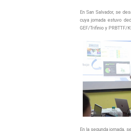
En San Salvador, se desar
cuya jornada estuvo ded
GEF/Trifinio y PRBTTF/Kf
En la segunda jornada, s