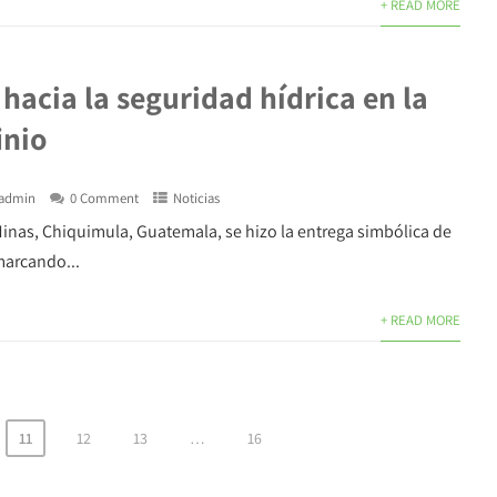
+ READ MORE
acia la seguridad hídrica en la
inio
admin
0 Comment
Noticias
inas, Chiquimula, Guatemala, se hizo la entrega simbólica de
 marcando...
+ READ MORE
11
12
13
…
16